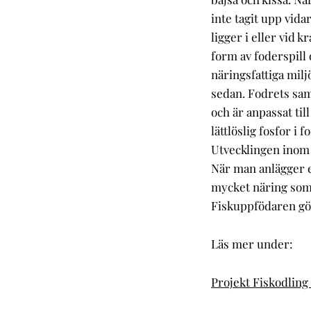
inte tagit upp vida
ligger i eller vid 
form av foderspill 
näringsfattiga milj
sedan. Fodrets sam
och är anpassat til
lättlöslig fosfor i
Utvecklingen inom 
När man anlägger e
mycket näring som 
Fiskuppfödaren gör
Läs mer under:
Projekt Fiskodling