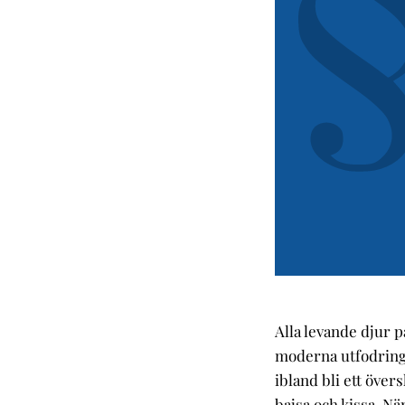
Alla levande djur p
moderna utfodring
ibland bli ett över
bajsa och kissa. N