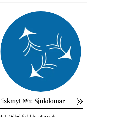
Fiskmyt №1: Sjukdomar
Myt: Odlad fisk blir ofta sjuk.