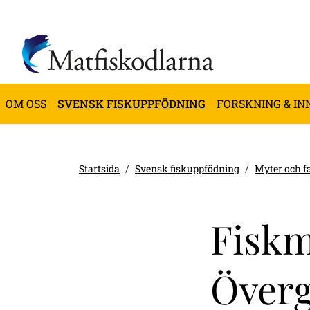
OM OSS
SVENSK FISKUPPFÖDNING
FORSKNING & IN
Startsida
Svensk fiskuppfödning
Myter och f
Fiskm
Över