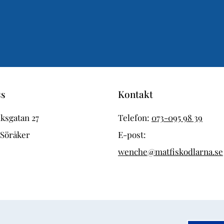
ss
Kontakt
ksgatan 27
Telefon:
073-095 98 39
 Söråker
E-post:
wenche@matfiskodlarna.se