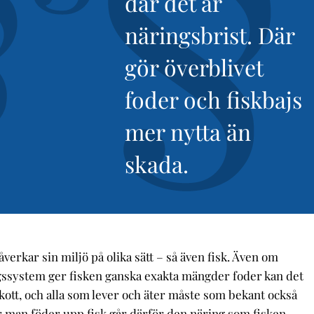
där det är
näringsbrist. Där
gör överblivet
foder och fiskbajs
mer nytta än
skada.
åverkar sin miljö på olika sätt – så även fisk. Även om
ssystem ger fisken ganska exakta mängder foder kan det
skott, och alla som lever och äter måste som bekant också
är man föder upp fisk går därför den näring som fisken