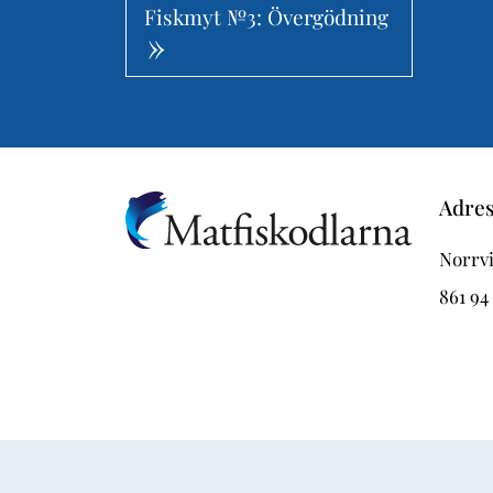
Fiskmyt №3: Övergödning
Adre
Norrvi
861 94