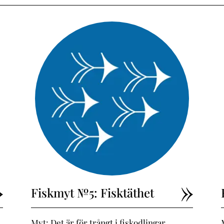
Fiskmyt №5: Fisktäthet
Myt: Det är för trångt i fiskodlingar.