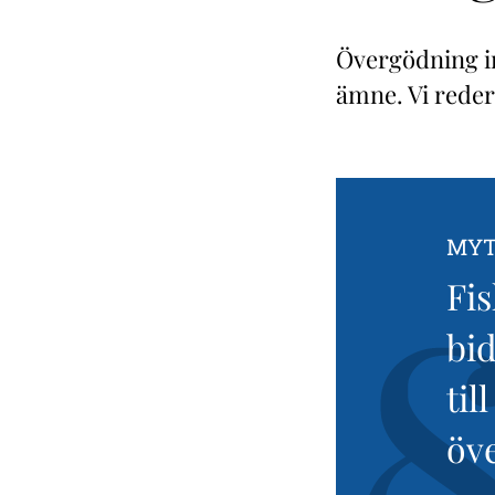
Övergödning i
ämne. Vi reder
MYT
Fi
bid
till
öv