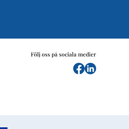
Följ oss på sociala medier
Följ oss på facebook
Följs oss på Li