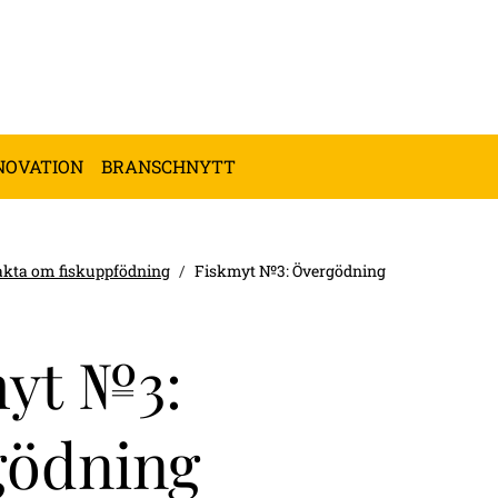
NOVATION
BRANSCHNYTT
akta om fiskuppfödning
Fiskmyt №3: Övergödning
yt №3:
gödning