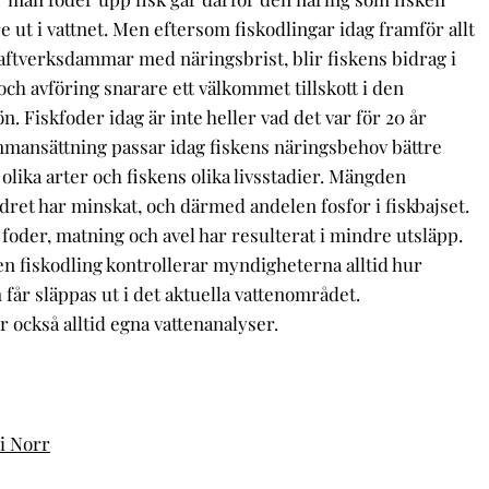
re ut i vattnet. Men eftersom fiskodlingar idag framför allt
kraftverksdammar med näringsbrist, blir fiskens bidrag i
och avföring snarare ett välkommet tillskott i den
ön. Fiskfoder idag är inte heller vad det var för 20 år
mansättning passar idag fiskens näringsbehov bättre
l olika arter och fiskens olika livsstadier. Mängden
 fodret har minskat, och därmed andelen fosfor i fiskbajset.
foder, matning och avel har resulterat i mindre utsläpp.
n fiskodling kontrollerar myndigheterna alltid hur
får släppas ut i det aktuella vattenområdet.
 också alltid egna vattenanalyser.
 i Norr