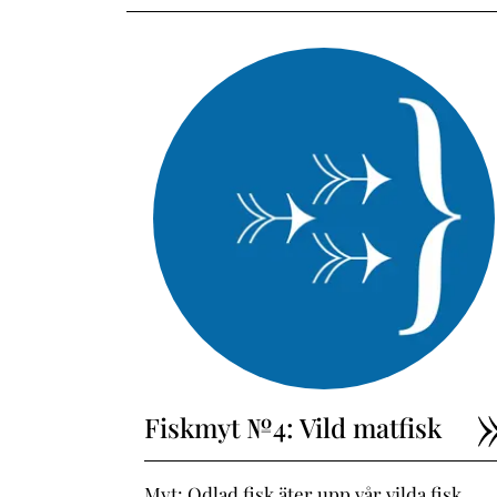
Fiskmyt №4: Vild matfisk
Myt: Odlad fisk äter upp vår vilda fisk.