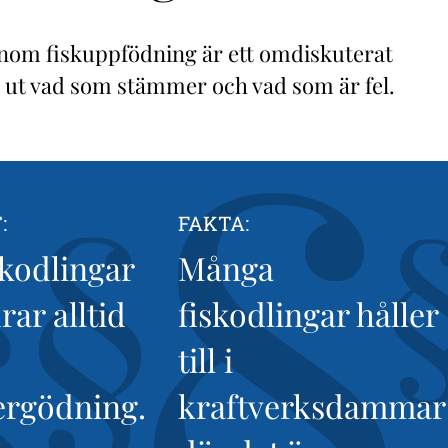
nom fiskuppfödning är ett omdiskuterat
 ut vad som stämmer och vad som är fel.
:
FAKTA:
skodlingar
Många
rar alltid
fiskodlingar håller
till i
ergödning.
kraftverksdammar