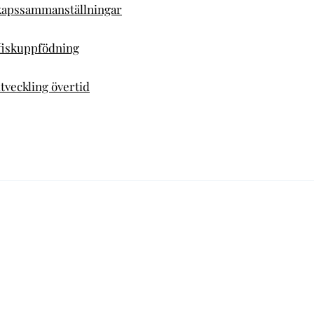
kapssammanställningar
 fiskuppfödning
tveckling övertid