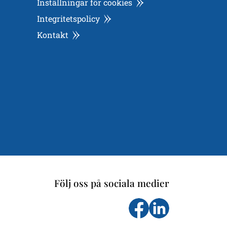
Inställningar för cookies
Integritetspolicy
Kontakt
Följ oss på sociala medier
Följ oss på facebook
Följs oss på Li