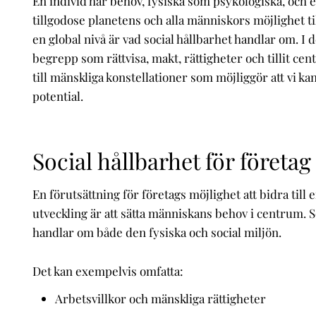
En individ har behov, fysiska som psykologiska, och
tillgodose planetens och alla människors möjlighet til
en global nivå är vad social hållbarhet handlar om. I 
begrepp som rättvisa, makt, rättigheter och tillit cent
till mänskliga konstellationer som möjliggör att vi ka
potential.
Social hållbarhet för företag
En förutsättning för företags möjlighet att bidra till e
utveckling är att sätta människans behov i centrum. S
handlar om både den fysiska och social miljön.
Det kan exempelvis omfatta:
Arbetsvillkor och mänskliga rättigheter