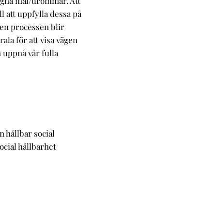
 egna mål/drömmar. Att
l att uppfylla dessa på
den processen blir
rala för att visa vägen
n uppnå vår fulla
n hållbar social
ocial hållbarhet