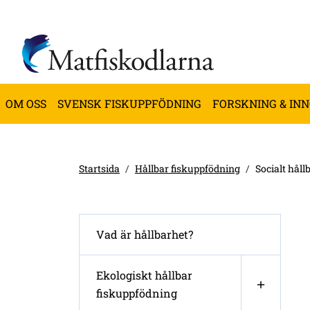
OM OSS
SVENSK FISKUPPFÖDNING
FORSKNING & IN
Startsida
Hållbar fiskuppfödning
Socialt håll
Vad är hållbarhet?
Ekologiskt hållbar
fiskuppfödning
Öppna u