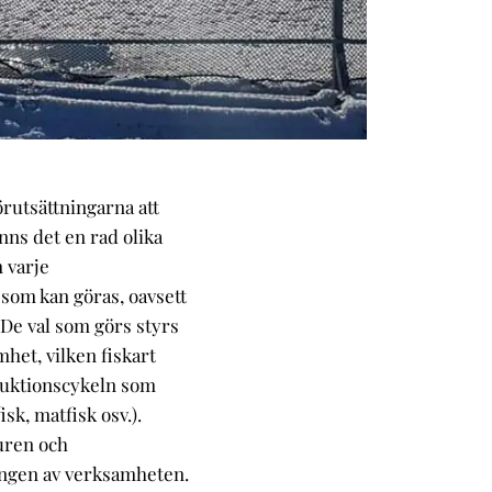
örutsättningarna att
nns det en rad olika
 varje
som kan göras, oavsett
 De val som görs styrs
mhet, vilken fiskart
oduktionscykeln som
sk, matfisk osv.).
uren och
ingen av verksamheten.