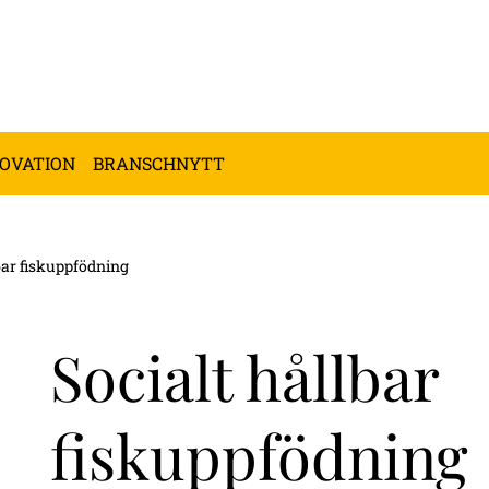
NOVATION
BRANSCHNYTT
bar fiskuppfödning
Socialt hållbar
fiskuppfödning
ndermeny