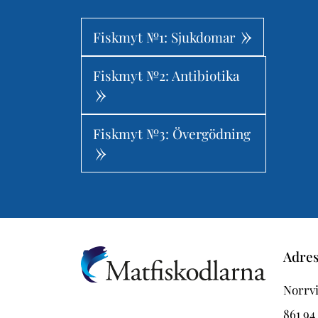
Fiskmyt №1: Sjukdomar
Fiskmyt №2: Antibiotika
Fiskmyt №3: Övergödning
Adre
Norrvi
861 94