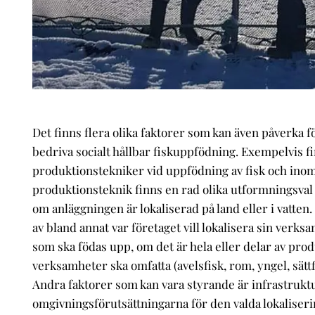
Det finns flera olika faktorer som kan även påverka f
bedriva socialt hållbar fiskuppfödning. Exempelvis fi
produktionstekniker vid uppfödning av fisk och inom
produktionsteknik finns en rad olika utformningsval 
om anläggningen är lokaliserad på land eller i vatten.
av bland annat var företaget vill lokalisera sin verksa
som ska födas upp, om det är hela eller delar av pr
verksamheter ska omfatta (avelsfisk, rom, yngel, sättfi
Andra faktorer som kan vara styrande är infrastrukt
omgivningsförutsättningarna för den valda lokaliser