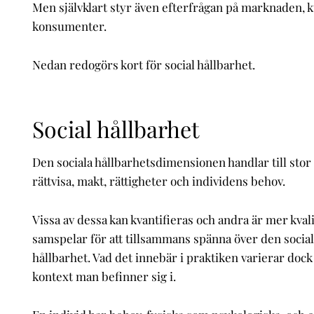
Men självklart styr även efterfrågan på marknaden, 
konsumenter.
Nedan redogörs kort för social hållbarhet.
Social hållbarhet
Den sociala hållbarhetsdimensionen handlar till stor
rättvisa, makt, rättigheter och individens behov.
Vissa av dessa kan kvantifieras och andra är mer kvali
samspelar för att tillsammans spänna över den socia
hållbarhet. Vad det innebär i praktiken varierar doc
kontext man befinner sig i.