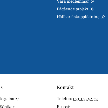
Våra medlemmar
Pågående projekt
Hållbar fiskuppfödning
ss
Kontakt
ksgatan 27
Telefon:
073-095 98 39
 Söråker
E-post: