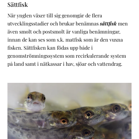
Sättfisk
När ynglen
växer till sig genomgår de flera
utvecklingsstadier och brukar benämnas
sättfisk
men
även smolt och postsmolt är vanliga benämningar,
innan de kan ses som s.k. matfisk som är den vuxna
fisken. Sättfisken kan födas upp både i
genomströmningssystem som recirkulerande system
på land samt i nätkassar i hav, sjöar och vattendrag.