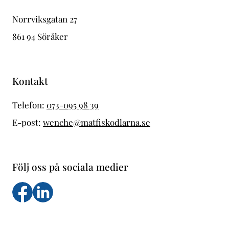
Norrviksgatan 27
861 94 Söråker
Kontakt
Telefon:
073-095 98 39
E-post:
wenche@matfiskodlarna.se
Följ oss på sociala medier
Följ oss på facebook
Följs oss på LinkedIn