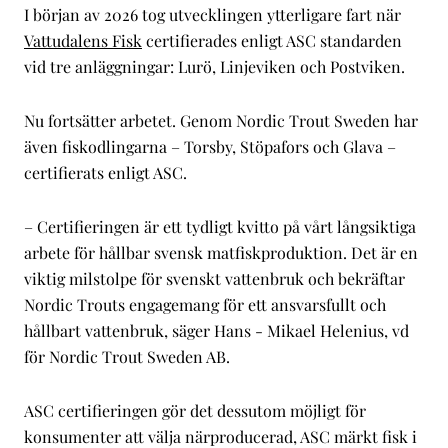
I början av 2026 tog utvecklingen ytterligare fart när
Vattudalens Fisk
certifierades enligt ASC standarden
vid tre anläggningar: Lurö, Linjeviken och Postviken.
Nu fortsätter arbetet. Genom Nordic Trout Sweden har
även fiskodlingarna – Torsby, Stöpafors och Glava –
certifierats enligt ASC.
– Certifieringen är ett tydligt kvitto på vårt långsiktiga
arbete för hållbar svensk matfiskproduktion. Det är en
viktig milstolpe för svenskt vattenbruk och bekräftar
Nordic Trouts engagemang för ett ansvarsfullt och
hållbart vattenbruk, säger Hans - Mikael Helenius, vd
för Nordic Trout Sweden AB.
ASC certifieringen gör det dessutom möjligt för
konsumenter att välja närproducerad, ASC märkt fisk i