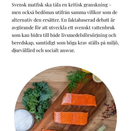
Svensk matfisk ska tåla en kritisk granskning –
men också bedömas utifrån samma villkor som de
alternativ den ersätter. En faktabaserad debatt är
avgörande för att utveckla ett svenskt vattenbruk
som kan bidra till både livsmedelsförsörjning och
beredskap, samtidigt som höga krav ställs på miljö,
djurvälfärd och socialt ansvar.