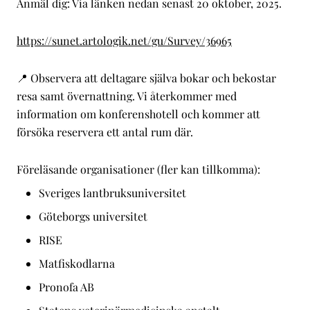
Anmäl dig: Via länken nedan senast 20 oktober, 2025.
https://sunet.artologik.net/gu/Survey/36965
📍 Observera att deltagare själva bokar och bekostar
resa samt övernattning. Vi återkommer med
information om konferenshotell och kommer att
försöka reservera ett antal rum där.
Föreläsande organisationer (fler kan tillkomma):
Sveriges lantbruksuniversitet
Göteborgs universitet
RISE
Matfiskodlarna
Pronofa AB