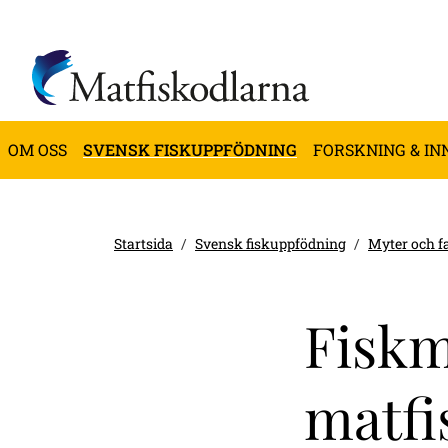
OM OSS
SVENSK FISKUPPFÖDNING
FORSKNING & IN
Startsida
Svensk fiskuppfödning
Myter och f
Fiskm
matfi