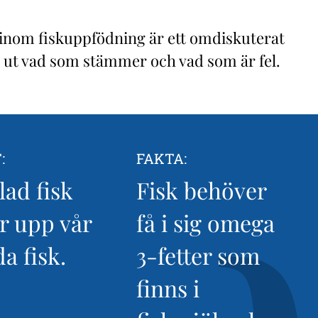
inom fiskuppfödning är ett omdiskuterat
 ut vad som stämmer och vad som är fel.
:
FAKTA:
lad fisk
Fisk behöver
r upp vår
få i sig omega
da fisk.
3-fetter som
finns i