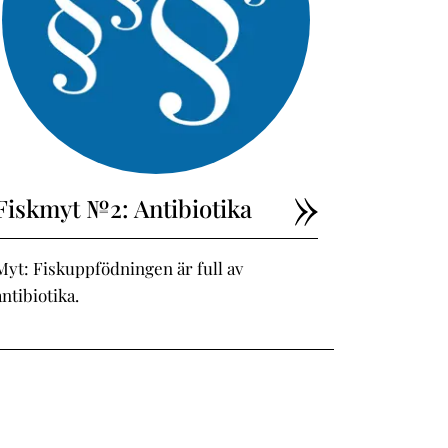
Fiskmyt №2: Antibiotika
Myt: Fiskuppfödningen är full av
antibiotika.