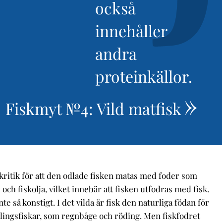
också
innehåller
andra
proteinkällor.
Fiskmyt №4: Vild matfisk
 kritik för att den odlade fisken matas med foder som
 och fiskolja, vilket innebär att fisken utfodras med fisk.
te så konstigt. I det vilda är fisk den naturliga födan för
odlingsfiskar, som regnbåge och röding. Men fiskfodret