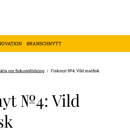
NOVATION
BRANSCHNYTT
akta om fiskuppfödning
Fiskmyt №4: Vild matfisk
yt №4: Vild
sk