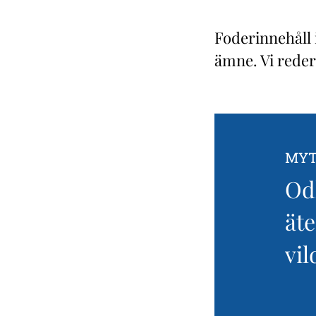
Foderinnehåll 
ämne. Vi reder
MYT
Od
äte
vil