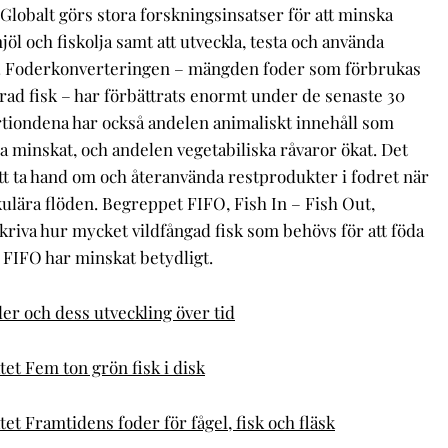
 Globalt görs stora forskningsinsatser för att minska
öl och fiskolja samt att utveckla, testa och använda
or. Foderkonverteringen – mängden foder som förbrukas
ad fisk – har förbättrats enormt under de senaste 30
rtiondena har också andelen animaliskt innehåll som
ja minskat, och andelen vegetabiliska råvaror ökat. Det
 att ta hand om och återanvända restprodukter i fodret när
kulära flöden. Begreppet FIFO, Fish In – Fish Out,
kriva hur mycket vildfångad fisk som behövs för att föda
. FIFO har minskat betydligt.
er och dess utveckling över tid
et Fem ton grön fisk i disk
et Framtidens foder för fågel, fisk och fläsk