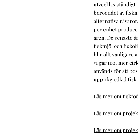
utvecklas ständigt.
beroendet av fiskmj
alternativa råvar
per enhet producer
åren. De senaste å
fiskmjöl och fiskol
blir allt vanligare
vi går mot mer cir
används för att bes
upp 1 kg odlad fisk
Läs mer om fiskfod
Läs mer om projekt
Läs mer om projekt